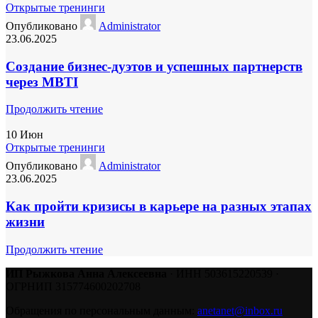
Открытые тренинги
Опубликовано
Administrator
23.06.2025
Создание бизнес-дуэтов и успешных партнерств
через MBTI
Продолжить чтение
10
Июн
Открытые тренинги
Опубликовано
Administrator
23.06.2025
Как пройти кризисы в карьере на разных этапах
жизни
Продолжить чтение
ИП Рыжкова Анна Алексеевна
· ИНН 503615220539 ·
ОГРНИП 315774600202708
Обращения по персональным данным:
anetanet@inbox.ru