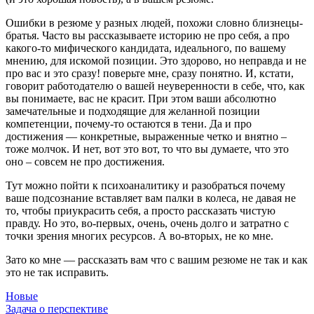
Ошибки в резюме у разных людей, похожи словно близнецы-
братья. Часто вы рассказываете историю не про себя, а про
какого-то мифического кандидата, идеального, по вашему
мнению, для искомой позиции. Это здорово, но неправда и не
про вас и это сразу! поверьте мне, сразу понятно. И, кстати,
говорит работодателю о вашей неуверенности в себе, что, как
вы понимаете, вас не красит. При этом ваши абсолютно
замечательные и подходящие для желанной позиции
компетенции, почему-то остаются в тени. Да и про
достижения — конкретные, выраженные четко и внятно –
тоже молчок. И нет, вот это вот, то что вы думаете, что это
оно – совсем не про достижения.
Тут можно пойти к психоаналитику и разобраться почему
ваше подсознание вставляет вам палки в колеса, не давая не
то, чтобы приукрасить себя, а просто рассказать чистую
правду. Но это, во-первых, очень, очень долго и затратно с
точки зрения многих ресурсов. А во-вторых, не ко мне.
Зато ко мне — рассказать вам что с вашим резюме не так и как
это не так исправить.
Новые
Задача о перспективе