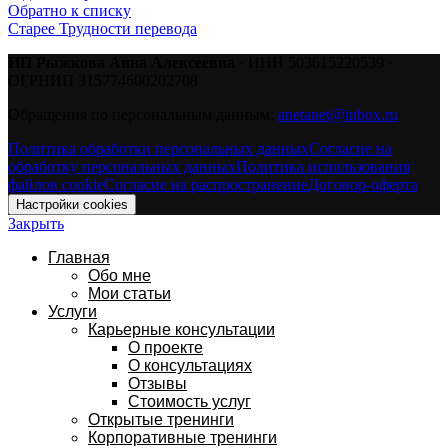
Обратно к списку
Старее
Трудности перевода
ИП Рыжкова Анна Алексеевна
· ИНН 503615220539 ·
ОГРНИП 315774600202708
Обращения по персональным данным:
anetanet@inbox.ru
Политика обработки персональных данных
Согласие на
обработку персональных данных
Политика использования
файлов cookie
Согласие на распространение
Договор-оферта
Настройки cookies
Закрыть
Главная
Обо мне
Мои статьи
Услуги
Карьерные консультации
О проекте
О консультациях
Отзывы
Стоимость услуг
Открытые тренинги
Корпоративные тренинги